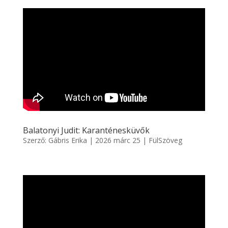
Balatonyi Judit: Karanténesküvők
Szerző:
Gábris Erika
|
2026 márc 25
|
FülSzöveg