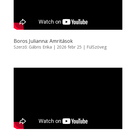
Boros Julianna: Amritások
Szerző:
Gábris Erika
|
2026 febr 25
|
FülSzöveg