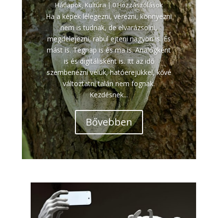
Hátlapok
,
Kultúra
| 0 Hozzászólások
Ha a képek lélegezni, vérezni, könnyezni
nem is tudnak, de elvarázsolni,
megdelejezni, rabul ejteni nagyon is. És
mást is. Tegnap is és ma is. Analógként
is és digitálisként is. Itt az idő
szembenézni velük, hatóerejükkel, kővé
változtatni talán nem fognak.
Kezdésnek...
Bővebben