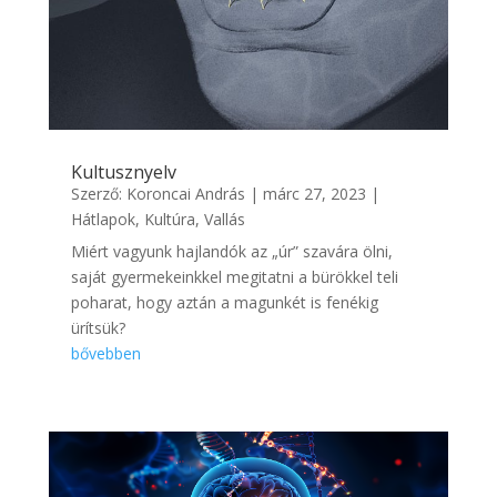
Kultusznyelv
Szerző:
Koroncai András
|
márc 27, 2023
|
Hátlapok
,
Kultúra
,
Vallás
Miért vagyunk hajlandók az „úr” szavára ölni,
saját gyermekeinkkel megitatni a bürökkel teli
poharat, hogy aztán a magunkét is fenékig
ürítsük?
bővebben