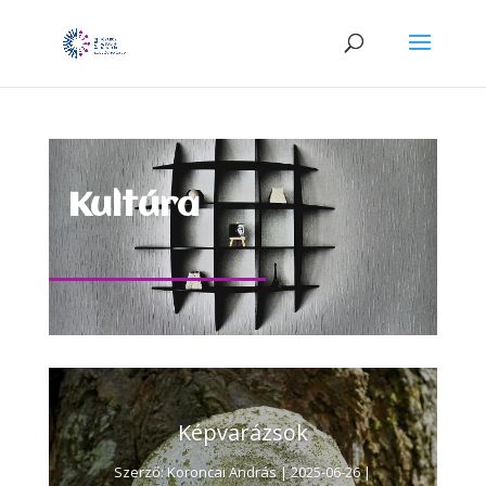
Kultúra
Képvarázsok
Szerző:
Koroncai András
|
2025-06-26
|