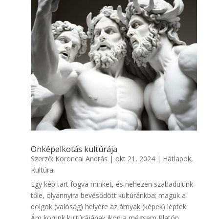
Önképalkotás kultúrája
Szerző:
Koroncai András
|
okt 21, 2024
|
Hátlapok
,
Kultúra
Egy kép tart fogva minket, és nehezen szabadulunk
tőle, olyannyira bevésődött kultúránkba: maguk a
dolgok (valóság) helyére az árnyak (képek) léptek.
Ám korunk kultúrájának ikonja mégsem Platón