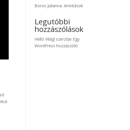
Boros Julianna: Amritások
Legutóbbi
hozzászólások
Helló Világ!
szerzője
Egy
WordPress hozzászóló
gső
lezi