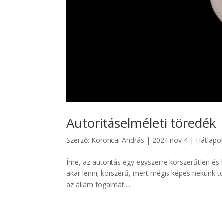
Autoritáselméleti töredék
Szerző:
Koroncai András
|
2024 nov 4
|
Hátlapo
Íme, az autoritás egy egyszerre korszerűtlen és 
akar lenni; korszerű, mert mégis képes nekünk to
az állam fogalmát....