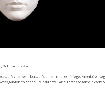
k
,
Politikai filozófia
korszerű elemzése. Korszerűtlen, mert teljes, átfogó, kimerítő és vé
vábbgondolnivalót adni. Például ezzel: az autoritás fogalma előfeltéte