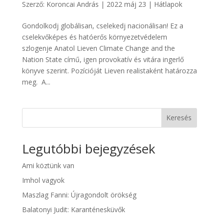
Szerző:
Koroncai András
|
2022 máj 23
|
Hátlapok
Gondolkodj globálisan, cselekedj nacionálisan! Ez a
cselekvőképes és hatóerős környezetvédelem
szlogenje Anatol Lieven Climate Change and the
Nation State című, igen provokatív és vitára ingerlő
könyve szerint. Pozícióját Lieven realistaként határozza
meg. A...
Keresés
Legutóbbi bejegyzések
Ami köztünk van
Imhol vagyok
Maszlag Fanni: Újragondolt örökség
Balatonyi Judit: Karanténesküvők