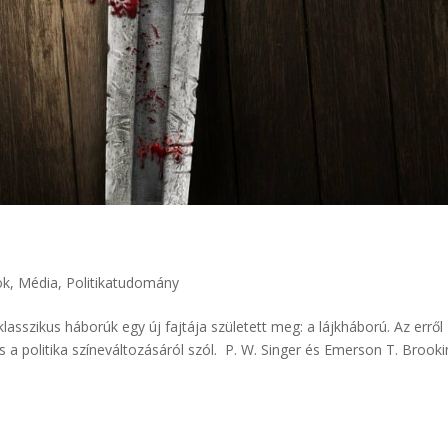
ok
,
Média
,
Politikatudomány
asszikus háborúk egy új fajtája született meg: a lájkháború. Az erről
 a politika színeváltozásáról szól. P. W. Singer és Emerson T. Brook