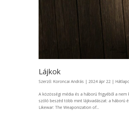
Lájkok
Szerző:
Koroncai András
|
2024 ápr 22
|
Hátlap
A közösségi média és a háború frigyéből a nem kl
szóló beszéd több mint lájkvadászat: a háború és
Likewar: The Weaponization of...