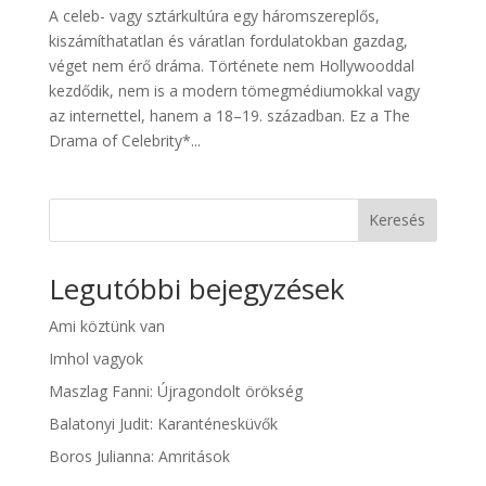
A celeb- vagy sztárkultúra egy háromszereplős,
kiszámíthatatlan és váratlan fordulatokban gazdag,
véget nem érő dráma. Története nem Hollywooddal
kezdődik, nem is a modern tömegmédiumokkal vagy
az internettel, hanem a 18–19. században. Ez a The
Drama of Celebrity*...
Keresés
Legutóbbi bejegyzések
Ami köztünk van
Imhol vagyok
Maszlag Fanni: Újragondolt örökség
Balatonyi Judit: Karanténesküvők
Boros Julianna: Amritások