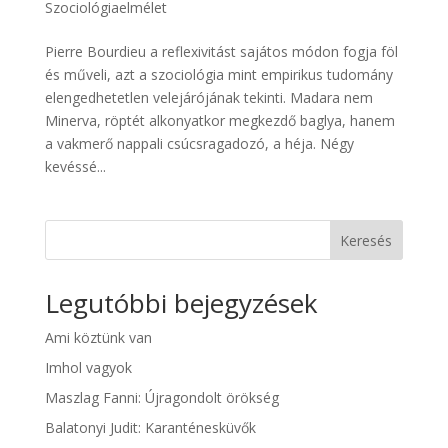
Szociológiaelmélet
Pierre Bourdieu a reflexivitást sajátos módon fogja föl
és műveli, azt a szociológia mint empirikus tudomány
elengedhetetlen velejárójának tekinti. Madara nem
Minerva, röptét alkonyatkor megkezdő baglya, hanem
a vakmerő nappali csúcsragadozó, a héja. Négy
kevéssé...
Keresés
Legutóbbi bejegyzések
Ami köztünk van
Imhol vagyok
Maszlag Fanni: Újragondolt örökség
Balatonyi Judit: Karanténesküvők