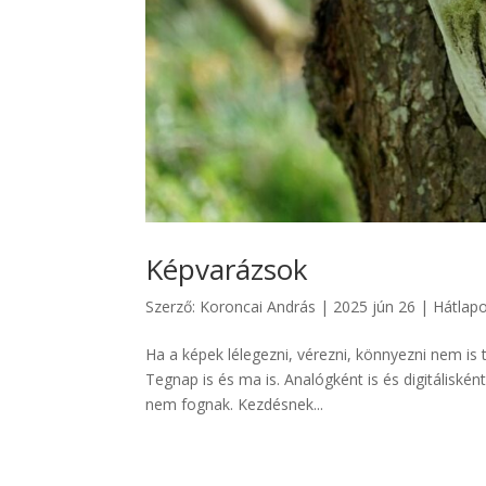
Képvarázsok
Szerző:
Koroncai András
|
2025 jún 26
|
Hátlap
Ha a képek lélegezni, vérezni, könnyezni nem is t
Tegnap is és ma is. Analógként is és digitálisként
nem fognak. Kezdésnek...