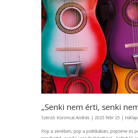
„Senki nem érti, senki nem
Szerző:
Koroncai András
|
2025 febr 25
|
Hátla
Pop a zenében, pop a politikában, popzene és po