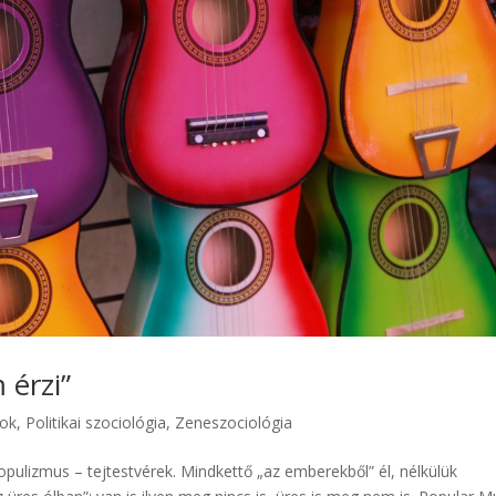
 érzi”
pok
,
Politikai szociológia
,
Zeneszociológia
pulizmus – tejtestvérek. Mindkettő „az emberekből” él, nélkülük