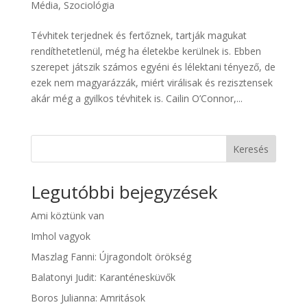
Média
,
Szociológia
Tévhitek terjednek és fertőznek, tartják magukat
rendíthetetlenül, még ha életekbe kerülnek is. Ebben
szerepet játszik számos egyéni és lélektani tényező, de
ezek nem magyarázzák, miért virálisak és rezisztensek
akár még a gyilkos tévhitek is. Cailin O’Connor,...
Keresés
Legutóbbi bejegyzések
Ami köztünk van
Imhol vagyok
Maszlag Fanni: Újragondolt örökség
Balatonyi Judit: Karanténesküvők
Boros Julianna: Amritások