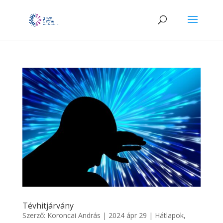
Tévhitjárvány
Szerző:
Koroncai András
|
2024 ápr 29
|
Hátlapok
,