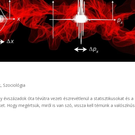
k
,
Szociológia
y évszázadok óta tévútra vezeti észrevétlenül a statisztikusokat és a
t. Hogy megértsük, miről is van szó, vissza kell térnünk a valószínű