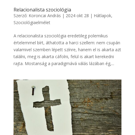
Relacionalista szociológia
Szerző:
Koroncai András
|
2024 okt 28
|
Hátlapok
,
Szociológiaelmélet
A relacionalista szociológia eredetileg polemikus
értelemmel bírt, áthatotta a harci szellem: nem csupán
valamivel szemben lépett színre, hanem el is akarta azt
találni, meg is akarta cáfolni, felül is akart kerekedni
rajta. Mostanság a paradigmává válás lázában ég,...