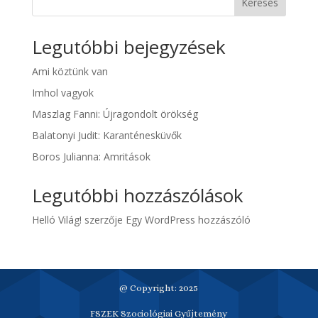
Keresés
Legutóbbi bejegyzések
Ami köztünk van
Imhol vagyok
Maszlag Fanni: Újragondolt örökség
Balatonyi Judit: Karanténesküvők
Boros Julianna: Amritások
Legutóbbi hozzászólások
Helló Világ!
szerzője
Egy WordPress hozzászóló
@ Copyright: 2025
FSZEK Szociológiai Gyűjtemény