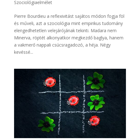
Szociológiaelmélet
Pierre Bourdieu a reflexivitást sajátos módon fogja föl
és műveli, azt a szociológia mint empirikus tudomány
elengedhetetlen velejárójának tekinti. Madara nem
Minerva, röptét alkonyatkor megkezdő baglya, hanem
a vakmerő nappali csúcsragadozó, a héja. Négy
kevéssé...