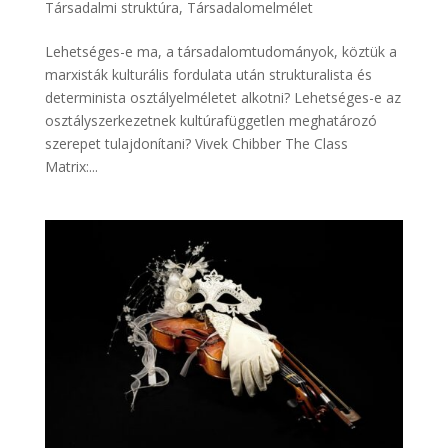
Társadalmi struktúra
,
Társadalomelmélet
Lehetséges-e ma, a társadalomtudományok, köztük a
marxisták kulturális fordulata után strukturalista és
determinista osztályelméletet alkotni? Lehetséges-e az
osztályszerkezetnek kultúrafüggetlen meghatározó
szerepet tulajdonítani? Vivek Chibber The Class
Matrix:...