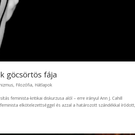
k göcsörtös fája
nizmus
,
Filozófia
,
Hátlapok
ítás feminista-kritikai diskurzusa alól – erre irányul Ann J. Cahill
eminista elkötelezettséggel és azzal a határozott szándékkal íródott