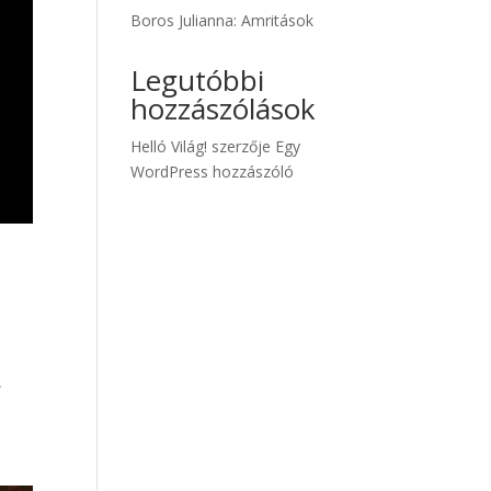
Boros Julianna: Amritások
Legutóbbi
hozzászólások
Helló Világ!
szerzője
Egy
WordPress hozzászóló
,